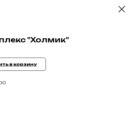
плекс "Холмик"
ть в корзину
00