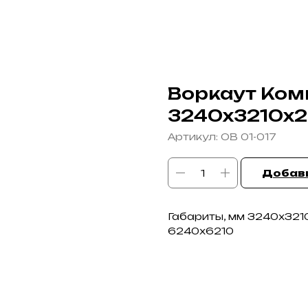
Воркаут Комп
3240х3210х
Артикул:
ОВ 01-017
Добави
Габариты, мм 3240х321
6240х6210